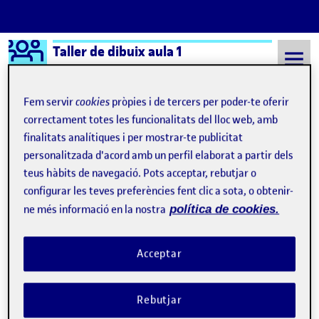
Logo Ágora
Taller de dibuix aula 1
Saltar al contingut
Fem servir
cookies
pròpies i de tercers per poder-te oferir
correctament totes les funcionalitats del lloc web, amb
finalitats analítiques i per mostrar-te publicitat
Semestre 20221 - Aula 1
Andrea Grau Miguel
personalitzada d'acord amb un perfil elaborat a partir dels
Andrea Grau Miguel
teus hàbits de navegació. Pots acceptar, rebutjar o
configurar les teves preferències fent clic a sota, o obtenir-
ne més informació en la nostra
política de cookies.
PAC2: dibuixar per explicar.
Publicat per
Publicat per
Andrea Grau Miguel
Visibilitat:
Data de publicació
a PAC2: dibuixar per explicar.
Públic
-
16 Nov. 2022
-
1 comentari
Acceptar
Rebutjar