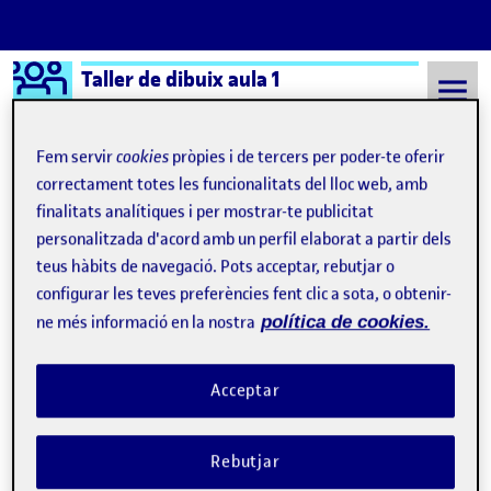
Logo Ágora
Taller de dibuix aula 1
Saltar al contingut
Fem servir
cookies
pròpies i de tercers per poder-te oferir
correctament totes les funcionalitats del lloc web, amb
finalitats analítiques i per mostrar-te publicitat
Semestre 20221 - Aula 1
16 Novembre, 2022
personalitzada d'acord amb un perfil elaborat a partir dels
16 Novembre, 2022
teus hàbits de navegació. Pots acceptar, rebutjar o
configurar les teves preferències fent clic a sota, o obtenir-
ne més informació en la nostra
política de cookies.
PAC2: dibuixar per explicar.
Publicat per
Publicat per
Andrea Grau Miguel
Visibilitat:
Data de publicació
a PAC2: dibuixar per explicar.
Públic
-
16 Nov. 2022
-
1 comentari
Acceptar
Rebutjar