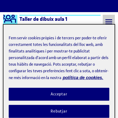
Logo Ágora
Taller de dibuix aula 1
Saltar al contingut
Fem servir
cookies
pròpies i de tercers per poder-te oferir
correctament totes les funcionalitats del lloc web, amb
finalitats analítiques i per mostrar-te publicitat
Semestre 20221 - Aula 1
PAC3 > Dibuixar per entendre
personalitzada d'acord amb un perfil elaborat a partir dels
PAC3 > Dibuixar per
teus hàbits de navegació. Pots acceptar, rebutjar o
configurar les teves preferències fent clic a sota, o obtenir-
entendre
ne més informació en la nostra
política de cookies.
Entrega parcial PAC3
Publicat per
Acceptar
Publicat per
Joel Blanch Atienza
Visibilitat:
Data de publicació
12 desembre, 2022 12:34 pm
a Entrega parcial PAC3
Públic
-
12 Des. 2022
-
1 comentari
Rebutjar